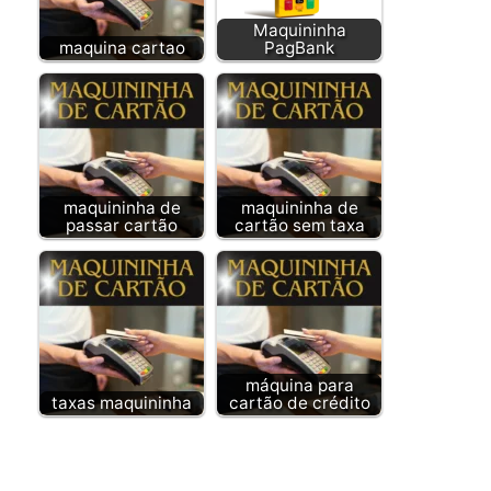
Maquininha
maquina cartao
PagBank
maquininha de
maquininha de
passar cartão
cartão sem taxa
máquina para
taxas maquininha
cartão de crédito