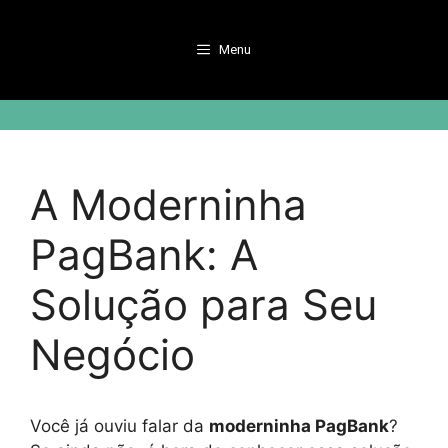
Pular
para
Menu
o
conteúdo
A Moderninha
PagBank: A
Solução para Seu
Negócio
Você já ouviu falar da
moderninha PagBank
?