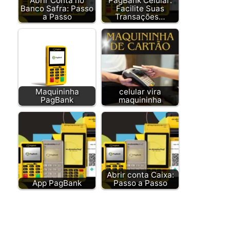
Abrir Conta no
PagBank Celular:
Banco Safra: Passo
Facilite Suas
a Passo
Transações…
Maquininha
celular vira
PagBank
maquininha
Abrir conta Caixa:
App PagBank
Passo a Passo