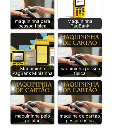
maquininha para
Maquininha
pessoa física
PagBank
Maquininha
maquininha pessoa
PagBank Minizinha
fisica
maquininha pelo
maquina de cartao
celular
pessoa fisica