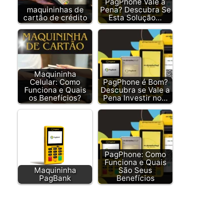
PagPhone Vale a
maquininhas de
Pena? Descubra Se
cartão de crédito
Esta Solução…
Maquininha
Celular: Como
PagPhone é Bom?
Funciona e Quais
Descubra se Vale a
os Benefícios?
Pena Investir no…
PagPhone: Como
Funciona e Quais
Maquininha
São Seus
PagBank
Benefícios