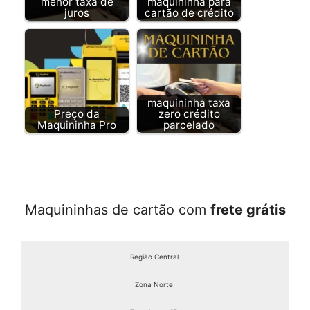
menor taxa de
maquininha para
juros
cartão de crédito
maquininha taxa
Preço da
zero crédito
Maquininha Pro
parcelado
Maquininhas de cartão com
frete grátis
Região Central
Zona Norte