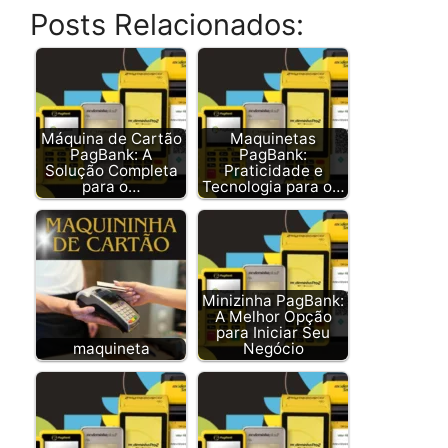
Posts Relacionados:
Máquina de Cartão
Maquinetas
PagBank: A
PagBank:
Solução Completa
Praticidade e
para o…
Tecnologia para o…
Minizinha PagBank:
A Melhor Opção
para Iniciar Seu
maquineta
Negócio