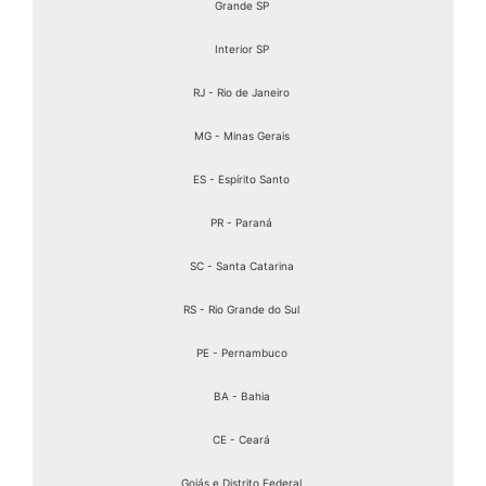
Grande SP
Interior SP
RJ - Rio de Janeiro
MG - Minas Gerais
ES - Espírito Santo
PR - Paraná
SC - Santa Catarina
RS - Rio Grande do Sul
PE - Pernambuco
BA - Bahia
CE - Ceará
Goiás e Distrito Federal