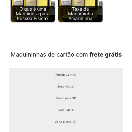
O que é uma
Taxa da
Maquineta para
Maquininha
Pessoa Física?
Amarelinha
Maquininhas de cartão com
frete grátis
Região Central
Zona Norte
Zona Leste SP
Zona Sul SP
Zona Oeste SP