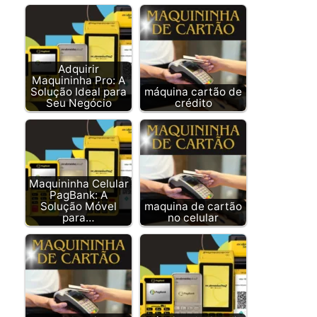
Adquirir
Maquininha Pro: A
Solução Ideal para
máquina cartão de
Seu Negócio
crédito
Maquininha Celular
PagBank: A
Solução Móvel
maquina de cartão
para…
no celular