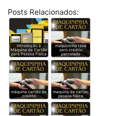
Posts Relacionados:
Introdução à
maquininha taxa
Máquina de Cartão
zero crédito
para Pessoa Física
parcelado
máquina cartão de
maquina de cartao
crédito
pessoa fisica