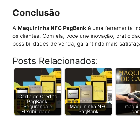
Conclusão
A
Maquininha NFC PagBank
é uma ferramenta ind
os clientes. Com ela, você une inovação, pratici
possibilidades de venda, garantindo mais satisfaç
Posts Relacionados:
Carta de Crédito
PagBank:
Segurança e
Maquininha NFC
maqui
Flexibilidade…
PagBank
car