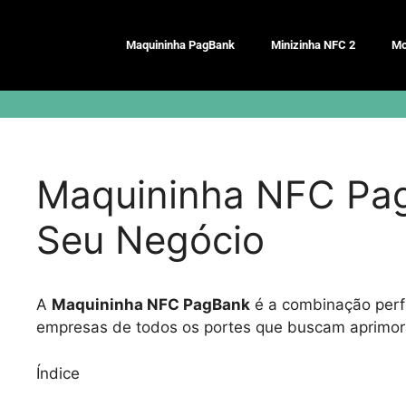
Pular
para
Maquininha PagBank
Minizinha NFC 2
Mo
o
conteúdo
Maquininha NFC PagB
Seu Negócio
A
Maquininha NFC PagBank
é a combinação perfe
empresas de todos os portes que buscam aprimor
Índice