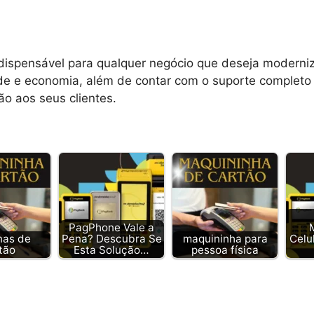
ispensável para qualquer negócio que deseja moderniz
dade e economia, além de contar com o suporte complet
ão aos seus clientes.
PagPhone Vale a
nas de
Pena? Descubra Se
maquininha para
Celul
tão
Esta Solução…
pessoa física