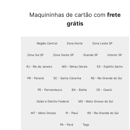
Maquininhas de cartão com
frete
grátis
Região Central
Zona Norte
Zona Leste SP
Zona Sul SP
Zona Oeste SP
Grande SP
Interior SP
RJ - Rio de Janeiro
MG - Minas Gerais
ES - Espírito Santo
PR - Paraná
SC - Santa Catarina
RS - Rio Grande do Sul
PE - Pernambuco
BA - Bahia
CE - Ceará
Goiás e Distrito Federal
MS - Mato Grosso do Sul
MT - Mato Grosso
PI - Piauí
RS - Rio Grande do Sul
PA - Pará
Tags