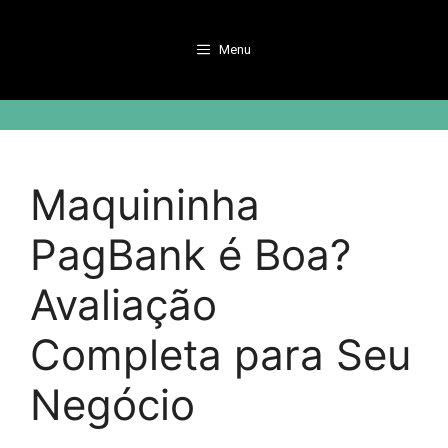
Pular
para
Menu
o
conteúdo
Maquininha
PagBank é Boa?
Avaliação
Completa para Seu
Negócio