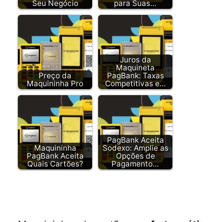
Seu Negócio
para Suas…
Juros da
Maquineta
Preço da
PagBank: Taxas
Maquininha Pro
Competitivas e…
PagBank Aceita
Maquininha
Sodexo: Amplie as
PagBank Aceita
Opções de
Quais Cartões?
Pagamento…