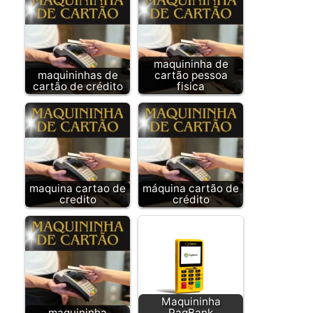
maquininha de
maquininhas de
cartão pessoa
cartão de crédito
fisica
maquina cartao de
máquina cartão de
credito
crédito
Maquininha
maquininha
PagBank