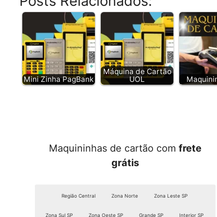
Posts Relacionados:
Máquina de Cartão
Mini Zinha PagBank
UOL
Maquini
Maquininhas de cartão com
frete
grátis
Região Central
Zona Norte
Zona Leste SP
Zona Sul SP
Zona Oeste SP
Grande SP
Interior SP