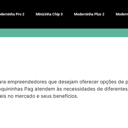
derninha Pro 2
Minizinha Chip 3
Moderninha Plus 2
Modern
ra empreendedores que desejam oferecer opções de pag
uininhas Pag atendem às necessidades de diferentes t
eis no mercado e seus benefícios.