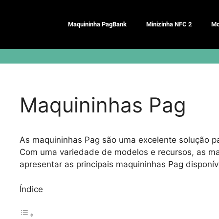
Pular
para
Maquininha PagBank
Minizinha NFC 2
Mo
o
conteúdo
Maquininhas Pag
As maquininhas Pag são uma excelente solução pa
Com uma variedade de modelos e recursos, as maq
apresentar as principais maquininhas Pag disponív
Índice