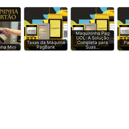
Maquininha Pag
UOL: A Solução
Taxas da Máquina
Completa para
Pa
nha Mini
PagBank
Suas…