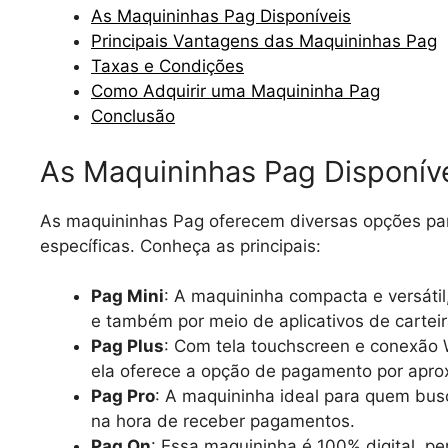
As Maquininhas Pag Disponíveis
Principais Vantagens das Maquininhas Pag
Taxas e Condições
Como Adquirir uma Maquininha Pag
Conclusão
As Maquininhas Pag Disponív
As maquininhas Pag oferecem diversas opções par
específicas. Conheça as principais:
Pag Mini
: A maquininha compacta e versáti
e também por meio de aplicativos de carteira
Pag Plus
: Com tela touchscreen e conexão 
ela oferece a opção de pagamento por apro
Pag Pro
: A maquininha ideal para quem bus
na hora de receber pagamentos.
Pag On
: Essa maquininha é 100% digital, pe