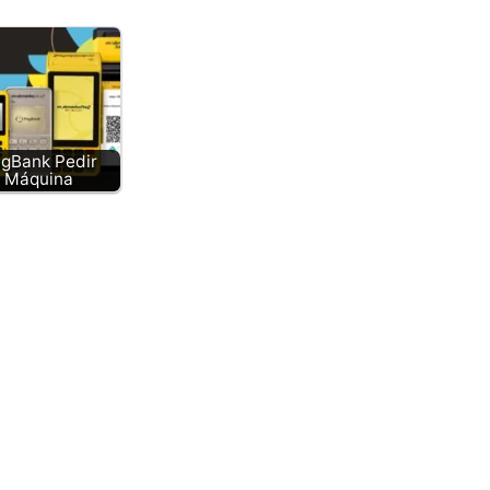
gBank Pedir
Máquina