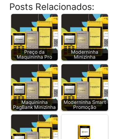
Posts Relacionados:
Preço da
Moderninha
Maquininha Pro
Minizinha
Maquininha
Moderninha Smart
PagBank Minizinha
Promoção