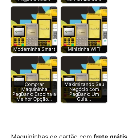
Moderninha Smart
Minizinha WiFi
Comprar
Maximizando Seu
Maquininha
Negócio com
PagBank: Escolha a
PagBank: Um
Melhor Opção…
Guia…
Maquininhas de cartão com
frete grátis