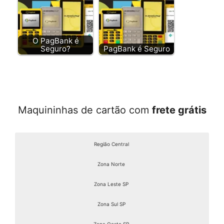
O PagBank é
Seguro?
PagBank é Seguro
Maquininhas de cartão com
frete grátis
Região Central
Zona Norte
Zona Leste SP
Zona Sul SP
Zona Oeste SP