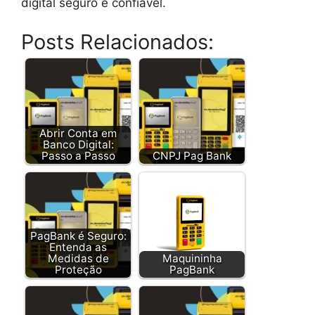
digital seguro e confiável.
Posts Relacionados:
Abrir Conta em
Banco Digital:
Passo a Passo
CNPJ Pag Bank
PagBank é Seguro:
Entenda as
Medidas de
Maquininha
Proteção
PagBank