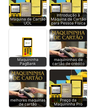
Introdução à
Máquina de Cartão
Máquina de Cartão
UOL
para Pessoa Física
Maquininha
maquininhas de
PagBank
cartão de crédito
melhores maquinas
Preço da
de cartão
Maquininha Pro