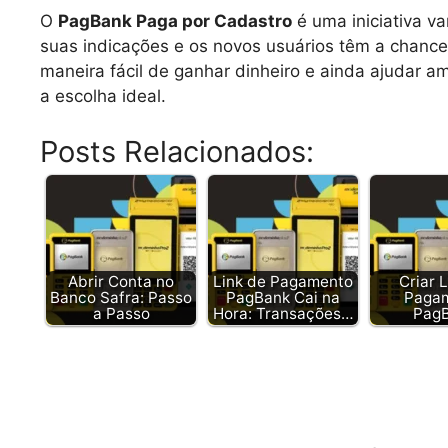
O
PagBank Paga por Cadastro
é uma iniciativa v
suas indicações e os novos usuários têm a chance
maneira fácil de ganhar dinheiro e ainda ajudar a
a escolha ideal.
Posts Relacionados:
Abrir Conta no
Link de Pagamento
Criar 
Banco Safra: Passo
PagBank Cai na
Paga
a Passo
Hora: Transações…
Pag