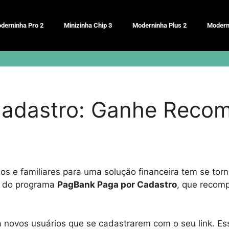
derninha Pro 2
Minizinha Chip 3
Moderninha Plus 2
Modern
adastro: Ganhe Recom
gos e familiares para uma solução financeira tem se to
io do programa
PagBank Paga por Cadastro
, que recomp
 novos usuários que se cadastrarem com o seu link. Ess