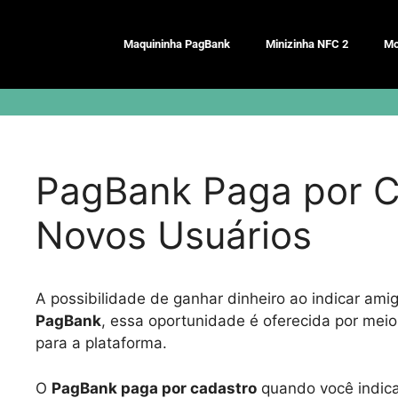
Pular
para
Maquininha PagBank
Minizinha NFC 2
Mo
o
conteúdo
PagBank Paga por C
Novos Usuários
A possibilidade de ganhar dinheiro ao indicar ami
PagBank
, essa oportunidade é oferecida por me
para a plataforma.
O
PagBank paga por cadastro
quando você indica