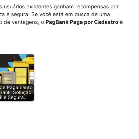
os usuários existentes ganham recompensas por
leta e segura. Se você está em busca de uma
to de vantagens, o
PagBank Paga por Cadastro
é
 de Pagamento
Bank: Solução
il e Segura…