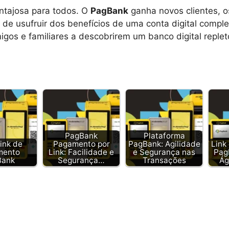
antajosa para todos. O
PagBank
ganha novos clientes, 
 de usufruir dos benefícios de uma conta digital comp
migos e familiares a descobrirem um banco digital reple
PagBank
Plataforma
Link de
Pagamento por
PagBank: Agilidade
Link
mento
Link: Facilidade e
e Segurança nas
Pag
Bank
Segurança…
Transações
Ág