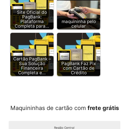
Site Oficial do
PagBank:
Plataforma
maquininha pelo
Completa para…
celular
Cartão PagBank –
Sua Solução
PagBank Faz Pix
Financeira
com Cartão de
Completa e…
Crédito
Maquininhas de cartão com
frete grátis
Região Central