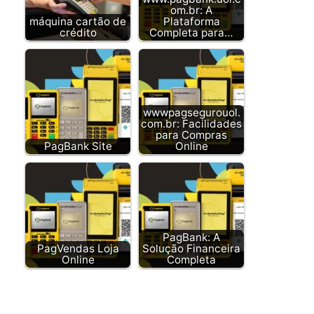
om.br: A
máquina cartão de
Plataforma
crédito
Completa para…
wwwpagsegurouol.
com.br: Facilidades
para Compras
PagBank Site
Online
PagBank: A
PagVendas Loja
Solução Financeira
Online
Completa