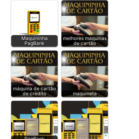
Maquininha
melhores maquinas
PagBank
de cartão
máquina de cartão
de crédito
maquineta
PagBank