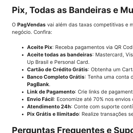
Pix, Todas as Bandeiras e Mu
O
PagVendas
vai além das taxas competitivas e 
negócio. Confira:
Aceite Pix
: Receba pagamentos via QR Code
Aceite todas as bandeiras
: Mastercard, Vis
Up Brasil e Personal Card.
Cartão de Crédito Grátis
: Obtenha um Cartã
Banco Completo Grátis
: Tenha uma conta d
PagBank
.
Link de Pagamento
: Crie links de pagamen
Envio Fácil
: Economize até 70% nos envios 
Atendimento 24h
: Conte com suporte contí
Pix Grátis e Ilimitado
: Realize transações s
Perguntas Frequentes e Sup