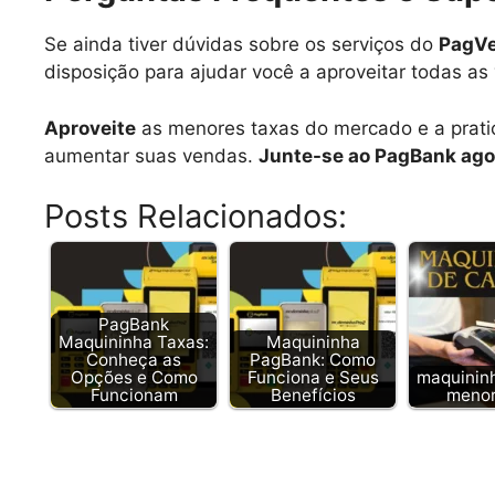
Se ainda tiver dúvidas sobre os serviços do
PagV
disposição para ajudar você a aproveitar todas as
Aproveite
as menores taxas do mercado e a prat
aumentar suas vendas.
Junte-se ao PagBank ag
Posts Relacionados:
PagBank
Maquininha Taxas:
Maquininha
Conheça as
PagBank: Como
Opções e Como
Funciona e Seus
maquinin
Funcionam
Benefícios
menor