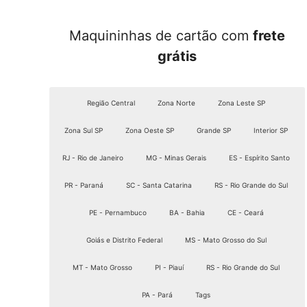
Maquininhas de cartão com
frete
grátis
Região Central
Zona Norte
Zona Leste SP
Zona Sul SP
Zona Oeste SP
Grande SP
Interior SP
RJ - Rio de Janeiro
MG - Minas Gerais
ES - Espírito Santo
PR - Paraná
SC - Santa Catarina
RS - Rio Grande do Sul
PE - Pernambuco
BA - Bahia
CE - Ceará
Goiás e Distrito Federal
MS - Mato Grosso do Sul
MT - Mato Grosso
PI - Piauí
RS - Rio Grande do Sul
PA - Pará
Tags