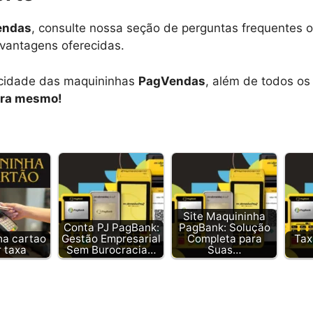
endas
, consulte nossa seção de perguntas frequentes 
 vantagens oferecidas.
icidade das maquininhas
PagVendas
, além de todos os
ora mesmo!
Site Maquininha
Conta PJ PagBank:
PagBank: Solução
ha cartao
Gestão Empresarial
Completa para
Tax
 taxa
Sem Burocracia…
Suas…