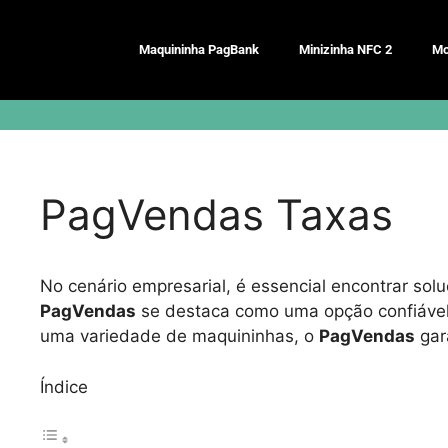
Pular
para
Maquininha PagBank
Minizinha NFC 2
Mo
o
conteúdo
PagVendas Taxas
No cenário empresarial, é essencial encontrar so
PagVendas
se destaca como uma opção confiável 
uma variedade de maquininhas, o
PagVendas
gar
Índice