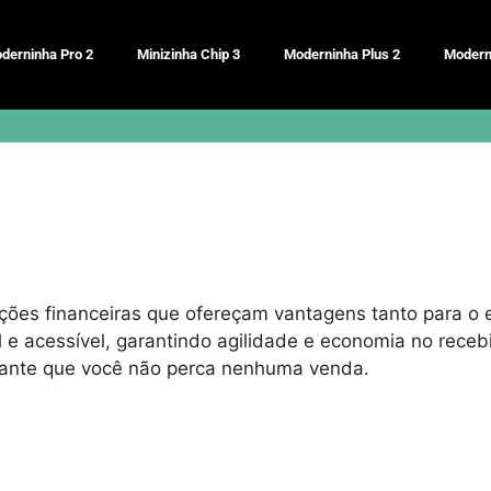
derninha Pro 2
Minizinha Chip 3
Moderninha Plus 2
Modern
luções financeiras que ofereçam vantagens tanto para o
e acessível, garantindo agilidade e economia no rece
ante que você não perca nenhuma venda.