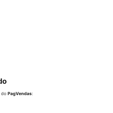
do
s do
PagVendas
: