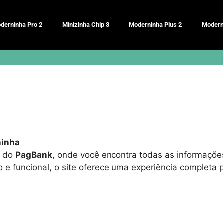
derninha Pro 2
Minizinha Chip 3
Moderninha Plus 2
Modern
ninha
l do
PagBank
, onde você encontra todas as informações
o e funcional, o site oferece uma experiência complet