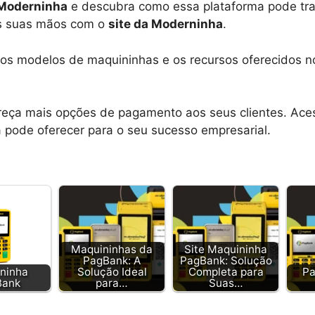
 Moderninha
e descubra como essa plataforma pode tra
as suas mãos com o
site da Moderninha
.
os modelos de maquininhas e os recursos oferecidos no 
ereça mais opções de pagamento aos seus clientes. Ac
 pode oferecer para o seu sucesso empresarial.
Maquininhas da
Site Maquininha
PagBank: A
PagBank: Solução
ninha
Solução Ideal
Completa para
Pa
Bank
para…
Suas…