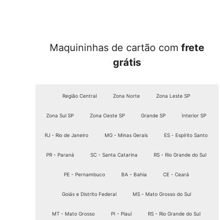
Maquininhas de cartão com
frete
grátis
Região Central
Zona Norte
Zona Leste SP
Zona Sul SP
Zona Oeste SP
Grande SP
Interior SP
RJ - Rio de Janeiro
MG - Minas Gerais
ES - Espírito Santo
PR - Paraná
SC - Santa Catarina
RS - Rio Grande do Sul
PE - Pernambuco
BA - Bahia
CE - Ceará
Goiás e Distrito Federal
MS - Mato Grosso do Sul
MT - Mato Grosso
PI - Piauí
RS - Rio Grande do Sul