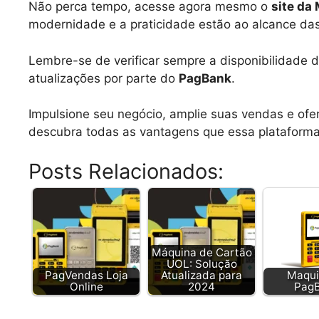
Não perca tempo, acesse agora mesmo o
site da
modernidade e a praticidade estão ao alcance d
Lembre-se de verificar sempre a disponibilidade d
atualizações por parte do
PagBank
.
Impulsione seu negócio, amplie suas vendas e of
descubra todas as vantagens que essa plataforma
Posts Relacionados:
Máquina de Cartão
UOL: Solução
PagVendas Loja
Atualizada para
Maqui
Online
2024
Pag