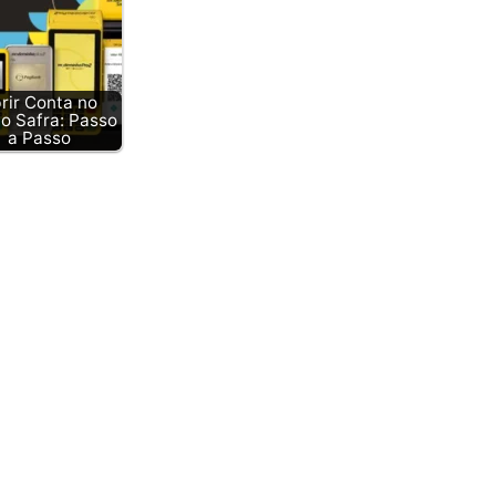
rir Conta no
o Safra: Passo
a Passo