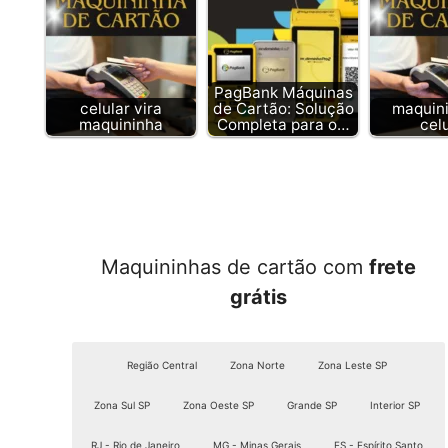
PagBank Máquinas
celular vira
de Cartão: Solução
maquin
maquininha
Completa para o…
cel
Maquininhas de cartão com
frete
grátis
Região Central
Zona Norte
Zona Leste SP
Zona Sul SP
Zona Oeste SP
Grande SP
Interior SP
RJ - Rio de Janeiro
MG - Minas Gerais
ES - Espírito Santo