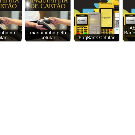
Ab
inha no
maquininha pelo
Banc
ular
celular
PagBank Celular