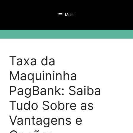
Pular
para
Menu
o
conteúdo
Taxa da
Maquininha
PagBank: Saiba
Tudo Sobre as
Vantagens e