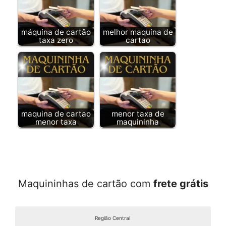
máquina de cartão
melhor maquina de
taxa zero
cartao
maquina de cartao
menor taxa de
menor taxa
maquininha
Maquininhas de cartão com
frete grátis
Região Central