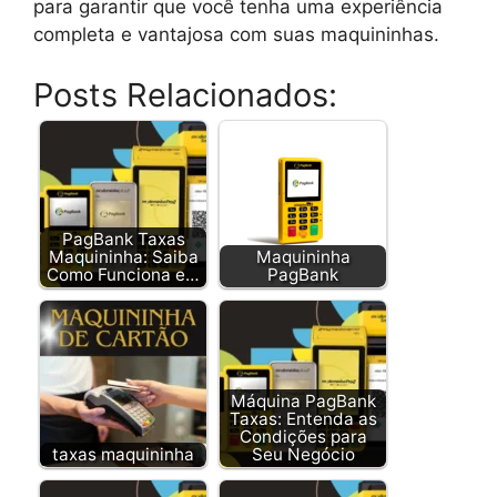
para garantir que você tenha uma experiência
completa e vantajosa com suas maquininhas.
Posts Relacionados:
PagBank Taxas
Maquininha: Saiba
Maquininha
Como Funciona e…
PagBank
Máquina PagBank
Taxas: Entenda as
Condições para
taxas maquininha
Seu Negócio