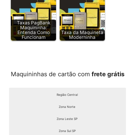
Taxas PagBank
Maquininha:
Entenda Como
Taxa da Maquineta
Funcionam
Moderninha
Maquininhas de cartão com
frete grátis
Região Central
Zona Norte
Zona Leste SP
Zona Sul SP