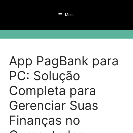
Pular
para
Menu
o
conteúdo
App PagBank para
PC: Solução
Completa para
Gerenciar Suas
Finanças no