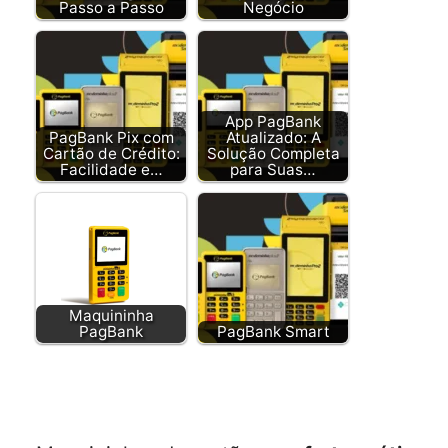
Passo a Passo
Negócio
App PagBank
PagBank Pix com
Atualizado: A
Cartão de Crédito:
Solução Completa
Facilidade e…
para Suas…
Maquininha
PagBank
PagBank Smart