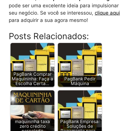
pode ser uma excelente ideia para impulsionar
seu negócio. Se você se interessou,
clique aqui
para adquirir a sua agora mesmo!
Posts Relacionados:
PagBank Comprar
Maquininha: Faça a
PagBank Pedir
Escolha Certa…
Máquina
maquininha taxa
PagBank Empresa:
zero crédito
Soluções de
parcelado
Pagamento para…