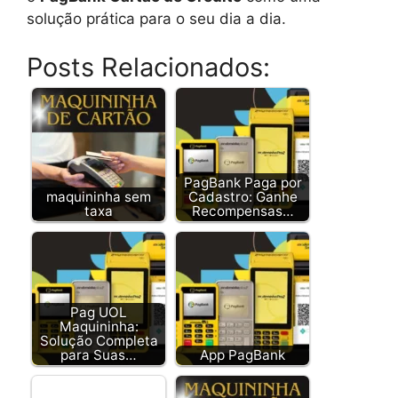
solução prática para o seu dia a dia.
Posts Relacionados:
PagBank Paga por
maquininha sem
Cadastro: Ganhe
taxa
Recompensas…
Pag UOL
Maquininha:
Solução Completa
para Suas…
App PagBank