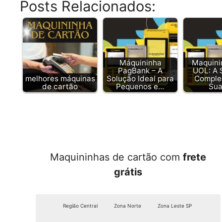
Posts Relacionados:
Máquininha
Maquini
PagBank – A
UOL: A 
melhores máquinas
Solução Ideal para
Comple
de cartão
Pequenos e…
Su
Maquininhas de cartão com
frete
grátis
Região Central
Zona Norte
Zona Leste SP