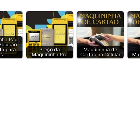
nha Pag
Solução
ta para
Preço da
Maquininha de
as…
Maquininha Pro
Cartão no Celular
Maq