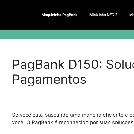
Pular
para
Maquininha PagBank
Minizinha NFC 2
Mo
o
conteúdo
PagBank D150: Soluç
Pagamentos
Se você está buscando uma maneira eficiente e 
você. O PagBank é reconhecido por suas soluções 