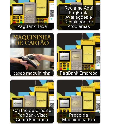
Reclame Aqui
PagBank:
Avaliações e
Resolução de
PagBank Taxa
Problemas
taxas maquininha
PagBank Empresa
Cartão de Crédito
PagBank Visa:
Preço da
Como Funciona
Maquininha Pro