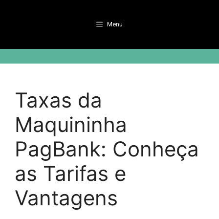
Pular
para
Menu
o
conteúdo
Taxas da
Maquininha
PagBank: Conheça
as Tarifas e
Vantagens