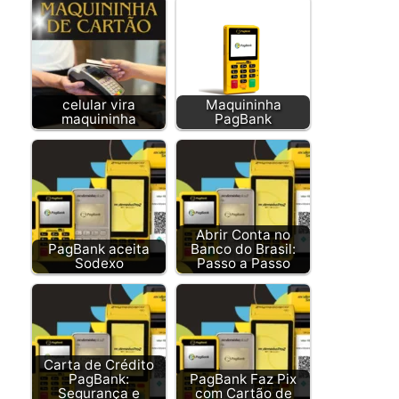
celular vira
Maquininha
maquininha
PagBank
Abrir Conta no
PagBank aceita
Banco do Brasil:
Sodexo
Passo a Passo
Carta de Crédito
PagBank:
PagBank Faz Pix
Segurança e
com Cartão de