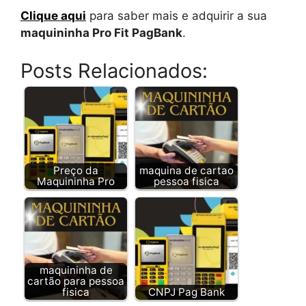
Clique aqui
para saber mais e adquirir a sua
maquininha Pro Fit PagBank
.
Posts Relacionados:
Preço da
maquina de cartao
Maquininha Pro
pessoa fisica
maquininha de
cartão para pessoa
fisica
CNPJ Pag Bank