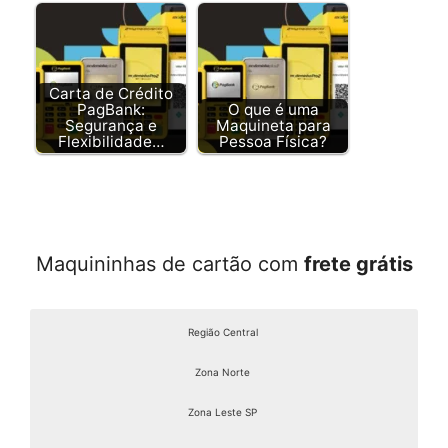
Carta de Crédito
PagBank:
O que é uma
Segurança e
Maquineta para
Flexibilidade…
Pessoa Física?
Maquininhas de cartão com
frete grátis
Região Central
Zona Norte
Zona Leste SP