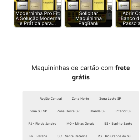
Moderninha Pro Fit:
Solicitar
Abrir C
A Solução Moderna
Maquininha
Banco do
e Prática para…
PagBank
Passo 
Maquininhas de cartão com
frete
grátis
Região Central
Zona Norte
Zona Leste SP
Zona Sul SP
Zona Oeste SP
Grande SP
Interior SP
RJ - Rio de Janeiro
MG - Minas Gerais
ES - Espírito Santo
PR - Paraná
SC - Santa Catarina
RS - Rio Grande do Sul