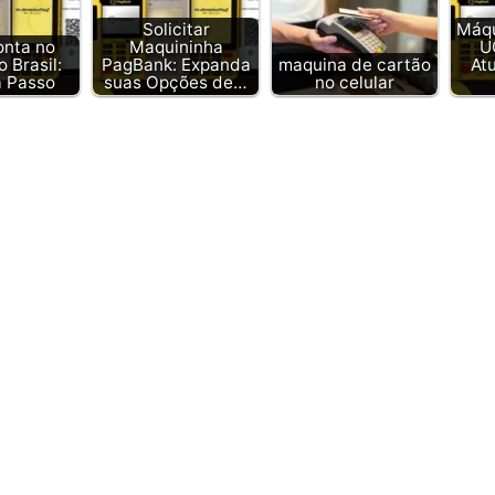
Solicitar
Máqu
onta no
Maquininha
U
 Brasil:
PagBank: Expanda
maquina de cartão
At
a Passo
suas Opções de…
no celular