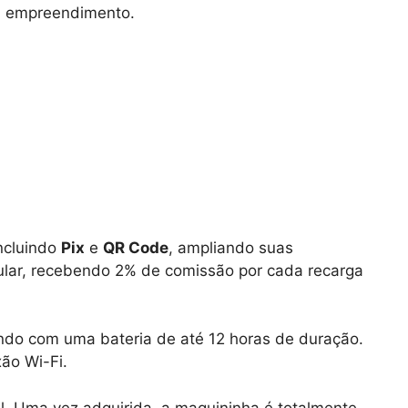
 empreendimento.
ncluindo
Pix
e
QR Code
, ampliando suas
ular, recebendo 2% de comissão por cada recarga
ndo com uma bateria de até 12 horas de duração.
ão Wi-Fi.
. Uma vez adquirida, a maquininha é totalmente