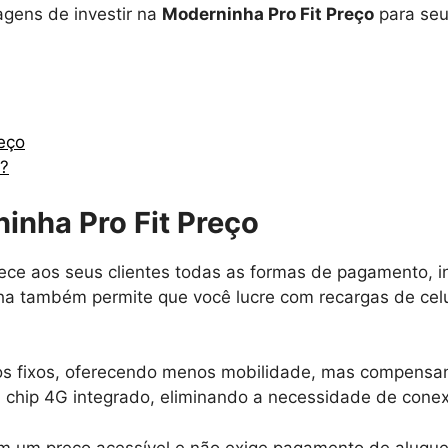
agens de investir na
Moderninha Pro Fit Preço
para seu
eço
o?
inha Pro Fit Preço
rece aos seus clientes todas as formas de pagamento, i
nha também permite que você lucre com recargas de cel
tos fixos, oferecendo menos mobilidade, mas compensa
ip 4G integrado, eliminando a necessidade de conex
m um preço acessível e não exige pagamento de aluguel