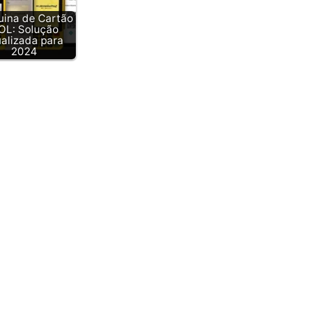
ina de Cartão
OL: Solução
ualizada para
2024