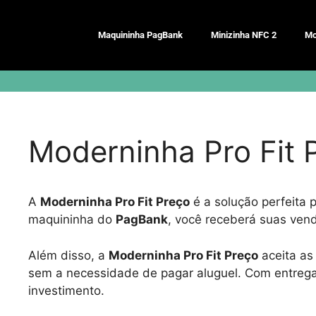
Pular
para
Maquininha PagBank
Minizinha NFC 2
Mo
o
conteúdo
Moderninha Pro Fit 
A
Moderninha Pro Fit Preço
é a solução perfeita
maquininha do
PagBank
, você receberá suas vend
Além disso, a
Moderninha Pro Fit Preço
aceita as
sem a necessidade de pagar aluguel. Com entrega 
investimento.