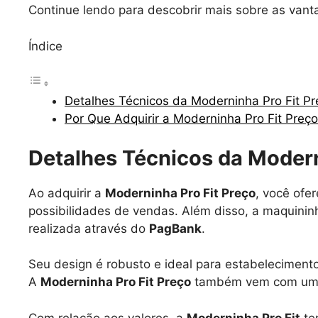
Continue lendo para descobrir mais sobre as vant
Índice
Detalhes Técnicos da Moderninha Pro Fit Pr
Por Que Adquirir a Moderninha Pro Fit Preç
Detalhes Técnicos da Modern
Ao adquirir a
Moderninha Pro Fit Preço
, você ofe
possibilidades de vendas. Além disso, a maquini
realizada através do
PagBank
.
Seu design é robusto e ideal para estabelecimen
A
Moderninha Pro Fit Preço
também vem com um ch
Com relação aos valores, a
Moderninha Pro Fit
te